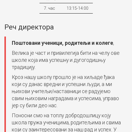
7. час
13:15-14:00
Реч директора
Поштовани ученици, родитељи и колеге
,
Велика је част и привилегија бити на челу ове
школе која има успешну и дугогодишњу
традицију.
Кроз нашу школу прошло је на хиљаде ђака
који су данас вредни и успешни људи, а ми
њихови учитељи/наставници се радујемо
свим њиховим наградама и успесима, управо
јер су били део нас.
Поносни смо на топлу добродошлицу коју
школа пружа ученицима, родитељима и свима
који су заинтересовани за наш рад и успех. У