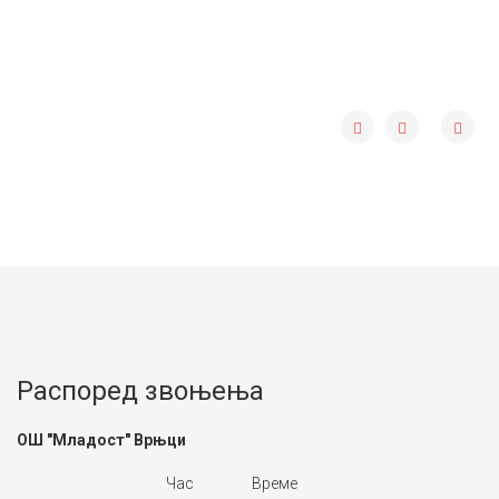
Распоред звоњења
ОШ "Младост" Врњци
Час
Време