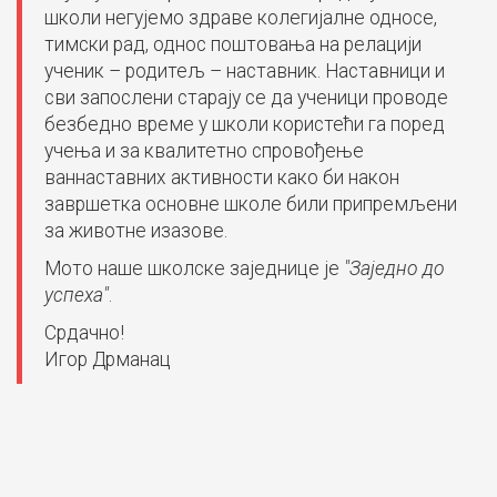
школи негујемо здраве колегијалне односе,
тимски рад, однос поштовања на релацији
ученик – родитељ – наставник. Наставници и
сви запослени старају се да ученици проводе
безбедно време у школи користећи га поред
учења и за квалитетно спровођење
ваннаставних активности како би након
завршетка основне школе били припремљени
за животне изазове.
Мото наше школске заједнице је
"Заједно до
успеха"
.
Срдачно!
Игор Дрманац