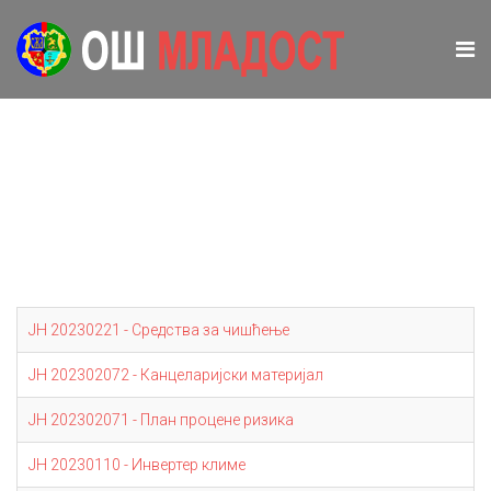
ЈН 20230221 - Средства за чишћење
ЈН 202302072 - Канцеларијски материјал
ЈН 202302071 - План процене ризика
ЈН 20230110 - Инвертер климе