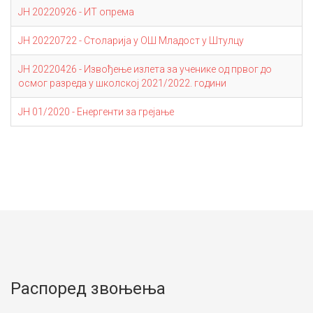
ЈН 20220926 - ИТ опрема
ЈН 20220722 - Столарија у ОШ Младост у Штулцу
ЈН 20220426 - Извођење излета за ученике од првог до
осмог разреда у школској 2021/2022. години
ЈН 01/2020 - Енергенти за грејање
Распоред звоњења