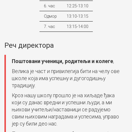
6. час
12:25-13:10
Одмор
13:10-13:15
7. час
13:15-14:00
Реч директора
Поштовани ученици, родитељи и колеге
,
Велика је част и привилегија бити на челу ове
школе која има успешну и дугогодишњу
традицију.
Кроз нашу школу прошло је на хиљаде ђака
који су данас вредни и успешни људи, а ми
њихови учитељи/наставници се радујемо
свим њиховим наградама и успесима, управо
јер су били део нас.