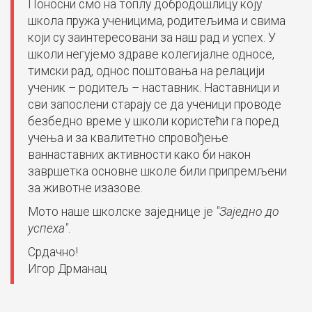
Поносни смо на топлу добродошлицу коју
школа пружа ученицима, родитељима и свима
који су заинтересовани за наш рад и успех. У
школи негујемо здраве колегијалне односе,
тимски рад, однос поштовања на релацији
ученик – родитељ – наставник. Наставници и
сви запослени старају се да ученици проводе
безбедно време у школи користећи га поред
учења и за квалитетно спровођење
ваннаставних активности како би након
завршетка основне школе били припремљени
за животне изазове.
Мото наше школске заједнице је
"Заједно до
успеха"
.
Срдачно!
Игор Дрманац